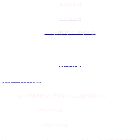
包装膜系列
土工膜系列
土工合成91抖音IOS轻量版
技术91抖音轻量版下载
新闻动态
联系91抖音视频
地址：
山东省淄博市临淄齐鲁化学工业园纬四路196号
农膜销售热线：
0
533-7126666
土工膜销售热线：
0533-7119206