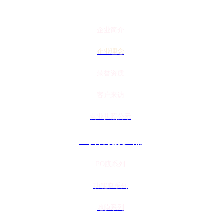
关于91抖音视频
企业简介
企业理念
荣誉资质
客户来访
营业执照公示
91抖音视频产品
PO膜系列
功能膜系列
地膜系列