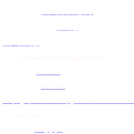
技术91抖音轻量版下载
新闻动态
联系91抖音视频
地址：
山东省淄博市临淄齐鲁化学工业园纬四路196号
农膜销售热线：
0
533-7126666
土工膜销售热线：
0533-7119206
Телефон для рынок России и Средней Азии+86 13853382929 В
传真：
0533-7118318
E-mail：
tianhe@zgscj.net