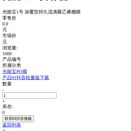
光能宝1号 涂覆型持久流滴聚乙烯棚膜
零售价
0.0
元
市场价
元
浏览量:
1000
产品编号
所属分类
光能宝PO膜
产品91抖音轻量版下载
数量
-
+
库存:
0
联系91抖音视频
返回列表