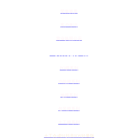
荣誉资质
客户来访
营业执照公示
91抖音视频产品
PO膜系列
功能膜系列
地膜系列
包装膜系列
土工膜系列
土工合成91抖音IOS轻量版