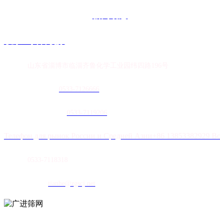
新闻动态
联系91抖音视频
地址：
山东省淄博市临淄齐鲁化学工业园纬四路196号
农膜销售热线：
0
533-7126666
土工膜销售热线：
0533-7119206
Телефон для рынок России и Средней Азии+86 13853382929 В
传真：
0533-7118318
E-mail：
tianhe@zgscj.net