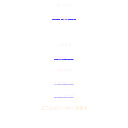
客户来访
营业执照公示
91抖音视频产品
PO膜系列
功能膜系列
地膜系列
包装膜系列
土工膜系列
土工合成91抖音IOS轻量版
技术91抖音轻量版下载