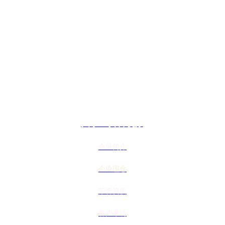
关于91抖音视频
企业简介
企业理念
荣誉资质
客户来访