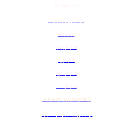
营业执照公示
91抖音视频产品
PO膜系列
功能膜系列
地膜系列
包装膜系列
土工膜系列
土工合成91抖音IOS轻量版
技术91抖音轻量版下载
新闻动态