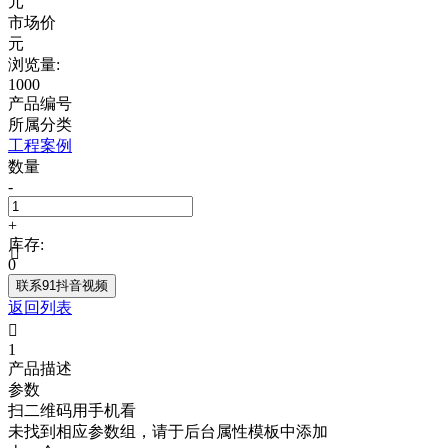
元
市场价
元
浏览量:
1000
产品编号
所属分类
工程案例
数量
-
+
库存:

0
联系91抖音视频
返回列表

1
产品描述
参数
扫二维码用手机看
未找到相应参数组，请于后台属性模板中添加