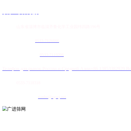
联系91抖音视频
地址：
山东省淄博市临淄齐鲁化学工业园纬四路196号
农膜销售热线：
0
533-7126666
土工膜销售热线：
0533-7119206
Телефон для рынок России и Средней Азии+86 13853382929 В
传真：
0533-7118318
E-mail：
tianhe@zgscj.net